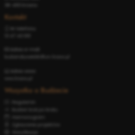
38-400 Krosno
Kontakt
Nr telefonu:
13 47 43 001
Adres e-mail:
budzet-obywatelski@um.krosno.pl
Adres www:
www.krosno.pl
Wszystko o Budżecie
Regulamin
Budżet krok po kroku
Harmonogram
Zgłaszanie projektów
Weryfikacja