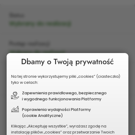
Status
Wybrany do realizacji
Postęp realizacji
Wybrany do realizacji
Dbamy o Twoją prywatność
Edycja
Na tej stronie wykorzystujemy pliki „cookies” (ciasteczka)
2024
tyko w celach:
Zapewnienia prawidłowego, bezpiecznego
i wygodnego funkcjonowania Platformy
Charakter projektu
Poprawienia wydajności Platformy
Kategoria II - budowa i modernizacja
(cookie Analityczne)
infrastruktury dzielnicowej/osiedlowej oraz
Klikając „Akceptuję wszystkie”, wyrażasz zgodę na
zakupy inwestycyjne
instalację plików „cookies” oraz przetwarzanie Twoich