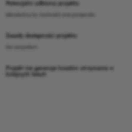
Potencjalni odbiorcy projektu
Mieszkańcy Dz. Suchodół oraz przejezdni.
Zasady dostępności projektu
Dla wszystkich.
Projekt nie generuje kosztów utrzymania w
kolejnych latach