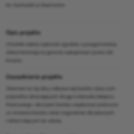
Dz. Suchodół ul. Reymonta
Opis projektu
Chodnik należy wykonać zgodnie z przygotowaną
dokumentacją na gruncie wykupionym przez UM
Krosna.
Uzasadnienie projektu
Obecnie na tej ulicy odbywa się bardzo duży ruch
pojazdów skracających drogę w kierunku Miejsca
Piastowego. Ulica jest bardzo wąska bez pobocza
co stwarza bardzo duże zagrożenie dla pieszych
i dzieci idących do szkoły.