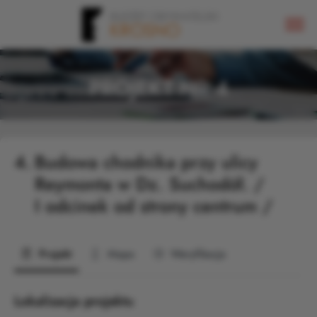
PROJEKT NR 4
4.
Budowa chodnika przy ulicy
Reymonta w Dz. Suchodół. /
I odcinek od strony centrum /
Projekt
Mapa
Weryfikacja
Lokalizacja projektu