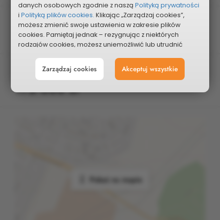
danych osobowych zgodnie z naszą
Polityką prywatności
i
Polityką plików cookies.
Klikając „Zarządzaj cookies”,
Dzielnica/osiedle
możesz zmienić swoje ustawienia w zakresie plików
cookies. Pamiętaj jednak – rezygnując z niektórych
Suchodół
rodzajów cookies, możesz uniemożliwić lub utrudnić
sobie korzystanie z naszego serwisu i jego funkcji.
Planowany koszt
Zarządzaj cookies
Akceptuj wszystkie
Możesz cofnąć lub zmienić zgody w dowolnym
momencie. Wystarczy, że wybierzesz „Ustawienia plików
175 000 zł
cookies” w stopce każdej z naszych podstron.
Pokaż na mapie