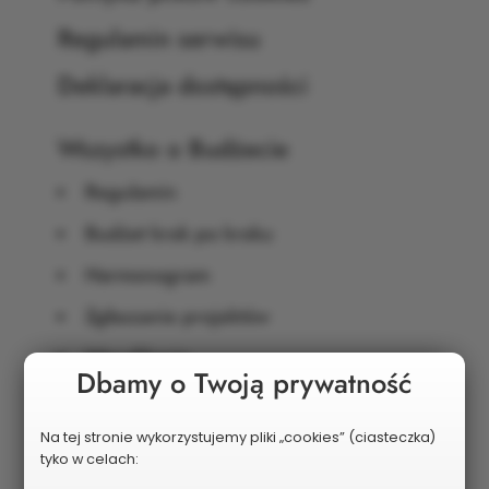
Regulamin serwisu
Deklaracja dostępności
Wszystko o Budżecie
Regulamin
Budżet krok po kroku
Harmonogram
Zgłaszanie projektów
Weryfikacja
Dbamy o Twoją prywatność
Głosowanie
Do pobrania
Na tej stronie wykorzystujemy pliki „cookies” (ciasteczka)
tyko w celach:
Podział środków w budżecie