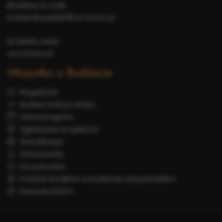
Adres e-mail:
budzet-obywatelski@um.krosno.pl
Adres www:
www.krosno.pl
Wszystko o Budżecie
Regulamin
Budżet krok po kroku
Harmonogram
Zgłaszanie projektów
Weryfikacja
Głosowanie
Do pobrania
Podział środków w budżecie obywatelskim
Klauzula RODO