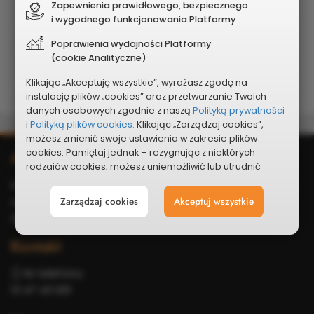
Zapewnienia prawidłowego, bezpiecznego
obywatelskim
i wygodnego funkcjonowania Platformy
Klauzula RODO
Poprawienia wydajności Platformy
(cookie Analityczne)
Poprzednie edycje
Klikając „Akceptuję wszystkie”, wyrażasz zgodę na
instalację plików „cookies” oraz przetwarzanie Twoich
danych osobowych zgodnie z naszą
Polityką prywatności
i
Polityką plików cookies.
Klikając „Zarządzaj cookies”,
możesz zmienić swoje ustawienia w zakresie plików
Dodatkowe
Adres
cookies. Pamiętaj jednak – rezygnując z niektórych
rodzajów cookies, możesz uniemożliwić lub utrudnić
informacje
sobie korzystanie z naszego serwisu i jego funkcji.
Urząd Miasta Krosna
ul. Lwowska 28a
Zarządzaj cookies
Akceptuj wszystkie
Możesz cofnąć lub zmienić zgody w dowolnym
momencie. Wystarczy, że wybierzesz „Ustawienia plików
38-400 Krosno
cookies” w stopce każdej z naszych podstron.
Kontakt
Nr telefonu:
13 47 43 001